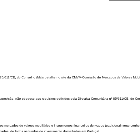
º 85/611/CE, do Conselho
(Mais detalhe no site da CMVM-Comissão de Mercados de Valores Mobi
upervisão, não obedece aos requisitos definidos pela Directiva Comunitária nº 85/611/CE, do Co
os mercados de valores mobiliários e instrumentos financeiros derivados (tradicionalmente con
alhadas, de todos os fundos de investimento domiciliados em Portugal.