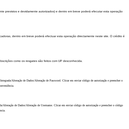
mente previstos e devidamente autorizados) e dentro em breve poderá efecutar esta operação
ocadoras, dentro em breve poderá efectuar esta operação directamente neste site. O crédito é
subscrições como os resgates são feitos com UP desconhecida.
Integrada/Alteração de Dados/Alteração de Password. Clicar em enviar código de autorização e preencher o
onveniência.
da/Alteração de Dados/Alteração de Username. Clicar em enviar código de autorização e preencher o código
ncia.