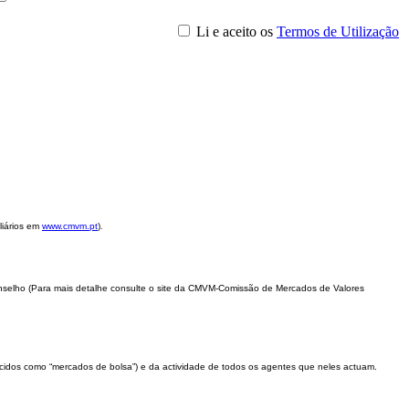
Li e aceito os
Termos de Utilização
liários em
www.cmvm.pt
)
.
nselho (
Para mais detalhe consulte o site da CMVM-Comissão de Mercados de Valores
hecidos como “mercados de bolsa”) e da actividade de todos os agentes que neles actuam.