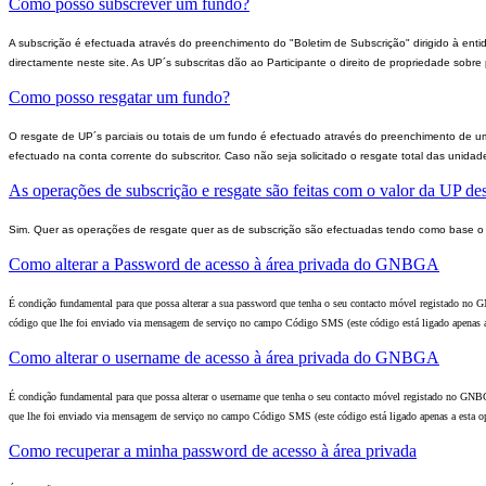
Como posso subscrever um fundo?
A subscrição é efectuada através do preenchimento do "Boletim de Subscrição" dirigido à enti
directamente neste site. As UP´s subscritas dão ao Participante o direito de propriedade sobre
Como posso resgatar um fundo?
O resgate de UP´s parciais ou totais de um fundo é efectuado através do preenchimento de um 
efectuado na conta corrente do subscritor. Caso não seja solicitado o resgate total das unid
As operações de subscrição e resgate são feitas com o valor da UP d
Sim. Quer as operações de resgate quer as de subscrição são efectuadas tendo como base o v
Como alterar a Password de acesso à área privada do GNBGA
É condição fundamental para que possa alterar a sua password que tenha o seu contacto móvel registado no G
código que lhe foi enviado via mensagem de serviço no campo Código SMS (este código está ligado apenas a es
Como alterar o username de acesso à área privada do GNBGA
É condição fundamental para que possa alterar o username que tenha o seu contacto móvel registado no GNBGA
que lhe foi enviado via mensagem de serviço no campo Código SMS (este código está ligado apenas a esta oper
Como recuperar a minha password de acesso à área privada