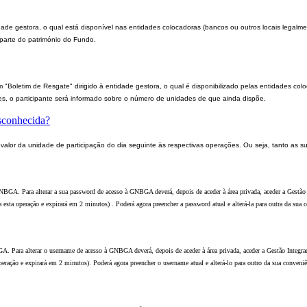
dade gestora, o qual está disponível nas entidades colocadoras (bancos ou outros locais legal
 parte do património do Fundo.
"Boletim de Resgate" dirigido à entidade gestora, o qual é disponibilizado pelas entidades col
ades, o participante será informado sobre o número de unidades de que ainda dispõe.
esconhecida?
alor da unidade de participação do dia seguinte às respectivas operações. Ou seja, tanto as 
NBGA. Para alterar a sua password de acesso à GNBGA deverá, depois de aceder à área privada, aceder a Gestão 
ta operação e expirará em 2 minutos) . Poderá agora preencher a password atual e alterá-la para outra da sua c
. Para alterar o username de acesso à GNBGA deverá, depois de aceder à área privada, aceder a Gestão Integra
ação e expirará em 2 minutos). Poderá agora preencher o username atual e alterá-lo para outro da sua conveniê