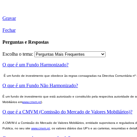
Gravar
Fechar
Perguntas e Respostas
Escolha o tema:
O que é um Fundo Harmonizado?
É um fundo de investimento que obedece às regras consagradas na Directiva Comunitária n
O que é um Fundo Não Harmonizado?
É um fundo de investimento que está autorizado e constituído pela respectiva autoridade de s
Mobiliários em
www.cmvm.pt
)
.
O que é a CMVM (Comissão do Mercado de Valores Mobiliários)?
A CMVM é a
Comissão do Mercado de Valores Mobiliários, entidade supervisora e reguladora d
Publica, no seu site
www.cmvm.pt
, os valores diários das UP’s e as carteiras, resumidas e det