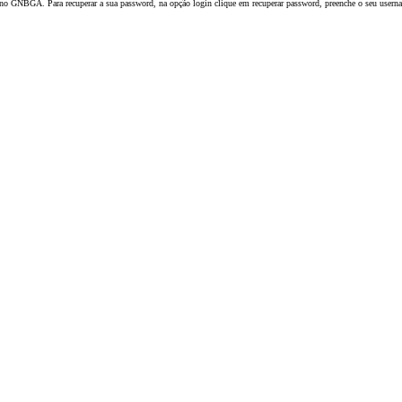
 no GNBGA. Para recuperar a sua password, na opção login clique em recuperar password, preenche o seu usernam